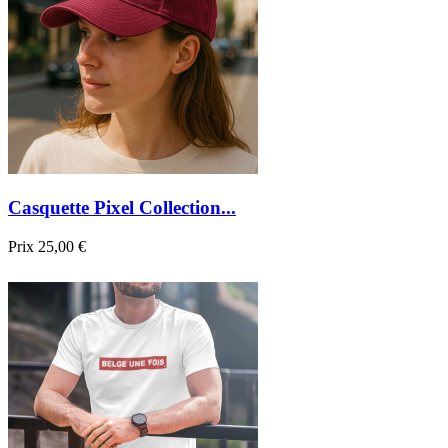
Casquette Pixel Collection...
Prix
25,00 €

Aperçu rapide
Noir
Bordeau
Kaki
Bleu
navy