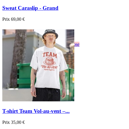
Sweat Caraslip - Grand
Prix
69,00 €

Aperçu rapide
Blanc
Gris
Noir
Bordeau
Bleu foncé
Rose
T-shirt Team Vol-au-vent –...
Prix
35,00 €