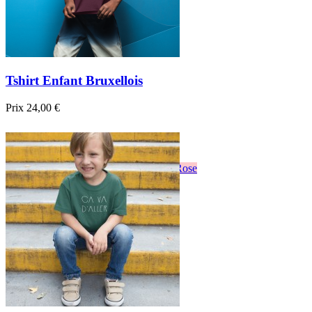
Tshirt Enfant Bruxellois
Prix
24,00 €

Aperçu rapide
Blanc
Noir
Bordeau
sapin
Bleu
Jaune
Rose