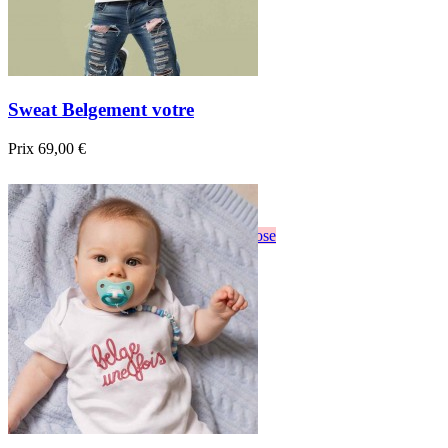
Sweat Belgement votre
Prix
69,00 €

Aperçu rapide
Blanc
Gris
Noir
Bordeau
Bleu foncé
Rose