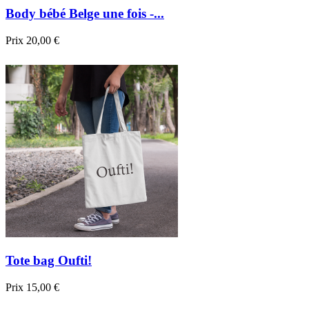
Body bébé Belge une fois -...
Prix
20,00 €

Aperçu rapide
Blanc
Noir
Bleu foncé
Tote bag Oufti!
Prix
15,00 €