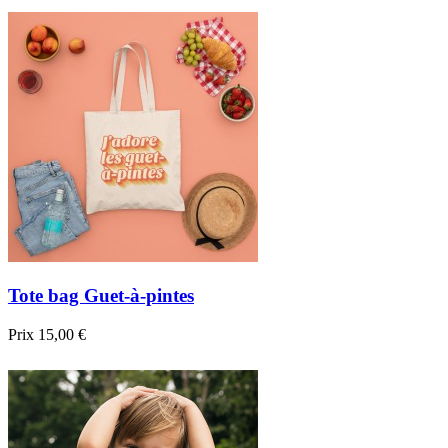

Aperçu rapide
Blanc
Tote bag Guet-à-pintes
Prix
15,00 €

Aperçu rapide
Noir
Beige