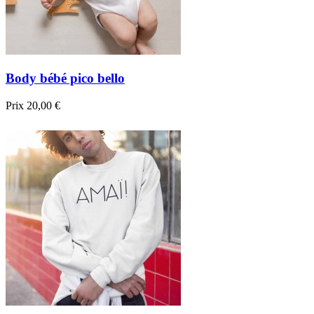
Body bébé pico bello
Prix
20,00 €

Aperçu rapide
Blanc
Noir
Bleu foncé