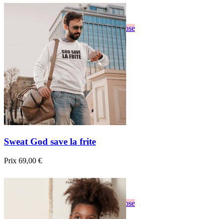

Aperçu rapide
Blanc
Gris
Noir
Bordeau
Bleu foncé
Rose
Sweat God save la frite
Prix
69,00 €

Aperçu rapide
Blanc
Gris
Noir
Bordeau
Bleu foncé
Rose