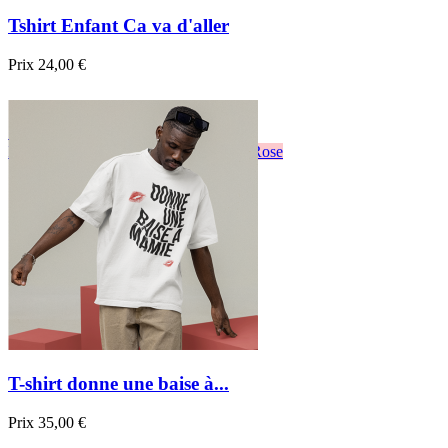
Tshirt Enfant Ca va d'aller
Prix
24,00 €

Aperçu rapide
Blanc
Noir
Bordeau
sapin
Bleu
Jaune
Rose
T-shirt donne une baise à...
Prix
35,00 €