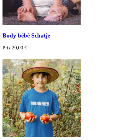
Body bébé Schatje
Prix
20,00 €

Aperçu rapide
Blanc
Noir
Bleu foncé