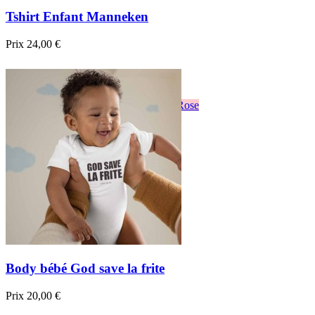
Tshirt Enfant Manneken
Prix
24,00 €

Aperçu rapide
Blanc
Noir
Bordeau
sapin
Bleu
Jaune
Rose
Body bébé God save la frite
Prix
20,00 €