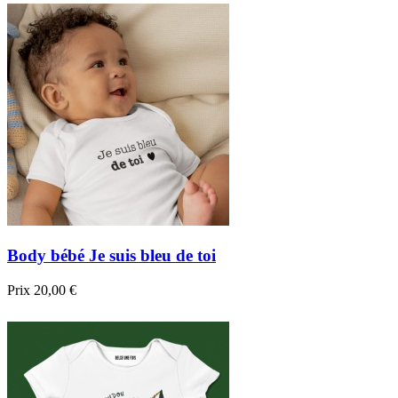

Aperçu rapide
Noir
Beige
Body bébé Je suis bleu de toi
Prix
20,00 €

Aperçu rapide