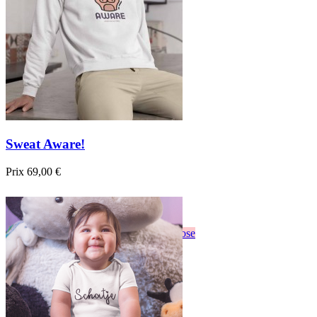
Sweat Aware!
Prix
69,00 €

Aperçu rapide
Blanc
Gris
Noir
Bordeau
Bleu foncé
Rose