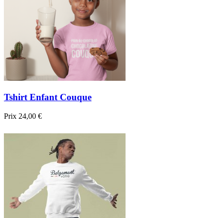
Tshirt Enfant Couque
Prix
24,00 €

Aperçu rapide
Blanc
Bordeau
sapin
Bleu
Jaune
Rose