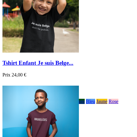
Tshirt Enfant Je suis Belge...
Prix
24,00 €

Aperçu rapide
Blanc
Gris
Noir
Bordeau
Bleu foncé
sapin
Bleu
Jaune
Rose