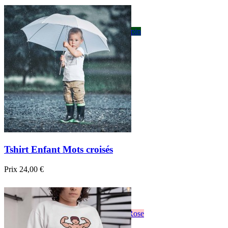

Aperçu rapide
Blanc
Gris
Noir
Bordeau
Bleu foncé
sapin
Tshirt Enfant Mots croisés
Prix
24,00 €

Aperçu rapide
Blanc
Noir
Bordeau
sapin
Bleu
Jaune
Rose