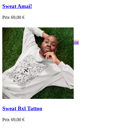
Sweat Amaï!
Prix
69,00 €

Aperçu rapide
Blanc
Gris
Noir
Bordeau
Bleu foncé
Rose
Sweat Bxl Tattoo
Prix
69,00 €