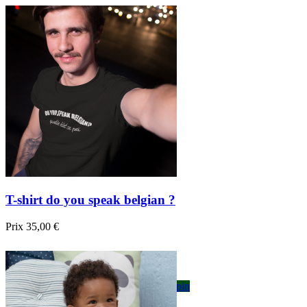

Aperçu rapide
Blanc
Noir
Bleu foncé
T-shirt do you speak belgian ?
Prix
35,00 €

Aperçu rapide
Blanc
Gris
Noir
Bordeau
Bleu foncé
sapin