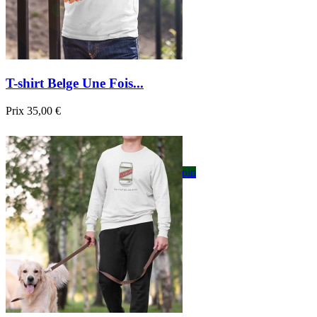
T-shirt Belge Une Fois...
Prix
35,00 €

Aperçu rapide
Blanc
Gris
Noir
Bordeau
Bleu foncé
sapin