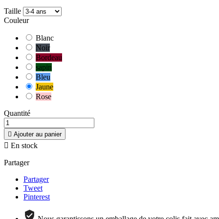
Taille
Couleur
Blanc
Noir
Bordeau
sapin
Bleu
Jaune
Rose
Quantité

Ajouter au panier

En stock
Partager
Partager
Tweet
Pinterest
Nous garantissons un emballage de votre colis fait avec amo