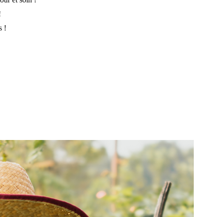
!
s !