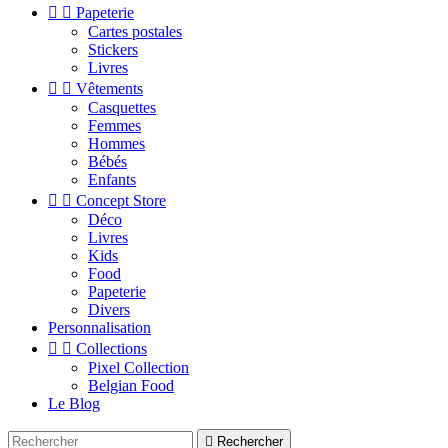


Papeterie
Cartes postales
Stickers
Livres


Vêtements
Casquettes
Femmes
Hommes
Bébés
Enfants


Concept Store
Déco
Livres
Kids
Food
Papeterie
Divers
Personnalisation


Collections
Pixel Collection
Belgian Food
Le Blog

Rechercher