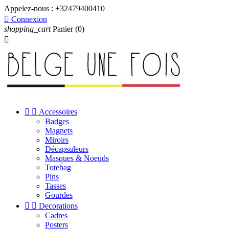
Appelez-nous :
+32479400410

Connexion
shopping_cart
Panier
(0)



Accessoires
Badges
Magnets
Miroirs
Décapsuleurs
Masques & Noeuds
Totebag
Pins
Tasses
Gourdes


Decorations
Cadres
Posters