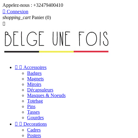
Appelez-nous :
+32479400410

Connexion
shopping_cart
Panier
(0)



Accessoires
Badges
Magnets
Miroirs
Décapsuleurs
Masques & Noeuds
Totebag
Pins
Tasses
Gourdes


Decorations
Cadres
Posters