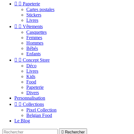


Papeterie
Cartes postales
Stickers
Livres


Vêtements
Casquettes
Femmes
Hommes
Bébés
Enfants


Concept Store
Déco
Livres
Kids
Food
Papeterie
Divers
Personnalisation


Collections
Pixel Collection
Belgian Food
Le Blog

Rechercher