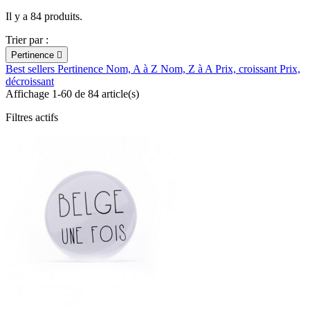
Il y a 84 produits.
Trier par :
Pertinence

Best sellers
Pertinence
Nom, A à Z
Nom, Z à A
Prix, croissant
Prix,
décroissant
Affichage 1-60 de 84 article(s)
Filtres actifs