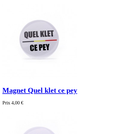

Aperçu rapide
Magnet Quel klet ce pey
Prix
4,00 €

Aperçu rapide