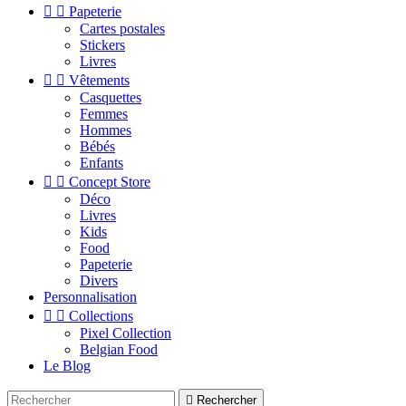


Papeterie
Cartes postales
Stickers
Livres


Vêtements
Casquettes
Femmes
Hommes
Bébés
Enfants


Concept Store
Déco
Livres
Kids
Food
Papeterie
Divers
Personnalisation


Collections
Pixel Collection
Belgian Food
Le Blog

Rechercher