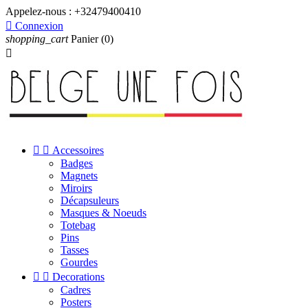
Appelez-nous :
+32479400410

Connexion
shopping_cart
Panier
(0)



Accessoires
Badges
Magnets
Miroirs
Décapsuleurs
Masques & Noeuds
Totebag
Pins
Tasses
Gourdes


Decorations
Cadres
Posters