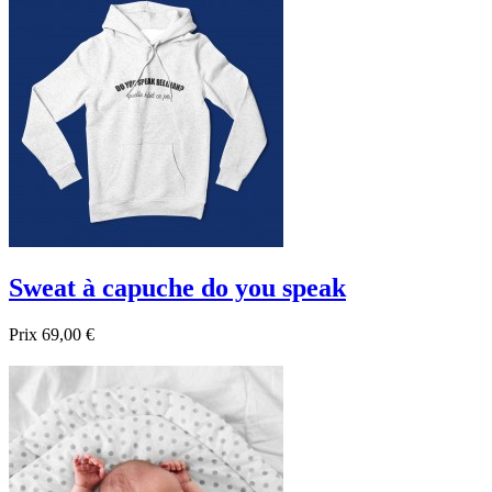

Aperçu rapide
Noir
Beige
Sweat à capuche do you speak
Prix
69,00 €

Aperçu rapide
Blanc
Gris
Bleu foncé