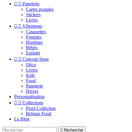


Papeterie
Cartes postales
Stickers
Livres


Vêtements
Casquettes
Femmes
Hommes
Bébés
Enfants


Concept Store
Déco
Livres
Kids
Food
Papeterie
Divers
Personnalisation


Collections
Pixel Collection
Belgian Food
Le Blog

Rechercher