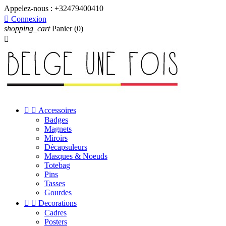
Appelez-nous :
+32479400410

Connexion
shopping_cart
Panier
(0)



Accessoires
Badges
Magnets
Miroirs
Décapsuleurs
Masques & Noeuds
Totebag
Pins
Tasses
Gourdes


Decorations
Cadres
Posters