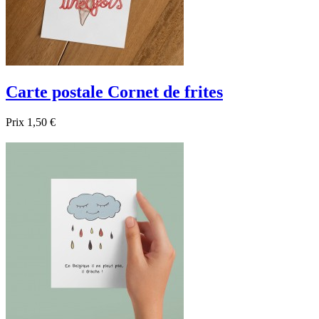
Carte postale Cornet de frites
Prix
1,50 €

Aperçu rapide