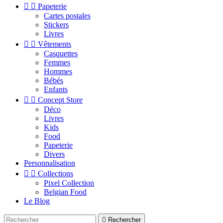


Papeterie
Cartes postales
Stickers
Livres


Vêtements
Casquettes
Femmes
Hommes
Bébés
Enfants


Concept Store
Déco
Livres
Kids
Food
Papeterie
Divers
Personnalisation


Collections
Pixel Collection
Belgian Food
Le Blog

Rechercher