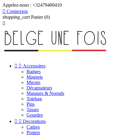
Appelez-nous :
+32479400410

Connexion
shopping_cart
Panier
(0)



Accessoires
Badges
Magnets
Miroirs
Décapsuleurs
Masques & Noeuds
Totebag
Pins
Tasses
Gourdes


Decorations
Cadres
Posters