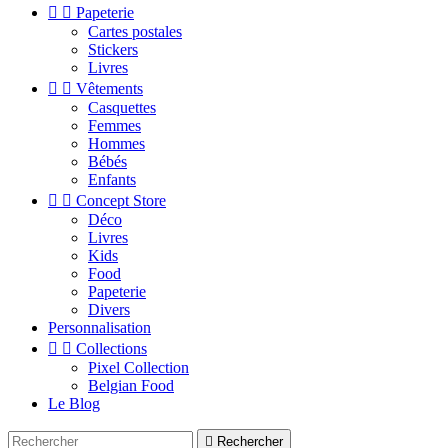


Papeterie
Cartes postales
Stickers
Livres


Vêtements
Casquettes
Femmes
Hommes
Bébés
Enfants


Concept Store
Déco
Livres
Kids
Food
Papeterie
Divers
Personnalisation


Collections
Pixel Collection
Belgian Food
Le Blog

Rechercher