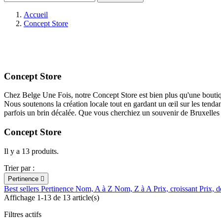
Accueil
Concept Store
Concept Store
Chez Belge Une Fois, notre Concept Store est bien plus qu'une boutique
Nous soutenons la création locale tout en gardant un œil sur les tendan
parfois un brin décalée. Que vous cherchiez un souvenir de Bruxelles 
Concept Store
Il y a 13 produits.
Trier par :
Pertinence

Best sellers
Pertinence
Nom, A à Z
Nom, Z à A
Prix, croissant
Prix, d
Affichage 1-13 de 13 article(s)
Filtres actifs