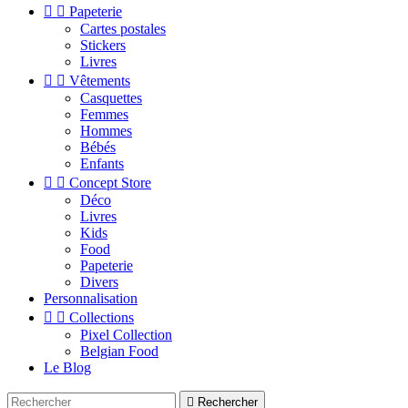


Papeterie
Cartes postales
Stickers
Livres


Vêtements
Casquettes
Femmes
Hommes
Bébés
Enfants


Concept Store
Déco
Livres
Kids
Food
Papeterie
Divers
Personnalisation


Collections
Pixel Collection
Belgian Food
Le Blog

Rechercher