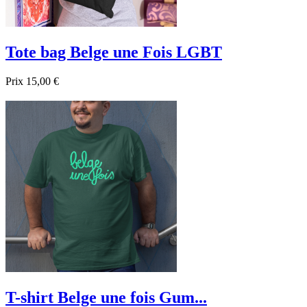
Tote bag Belge une Fois LGBT
Prix
15,00 €

Aperçu rapide
Noir
Beige
T-shirt Belge une fois Gum...