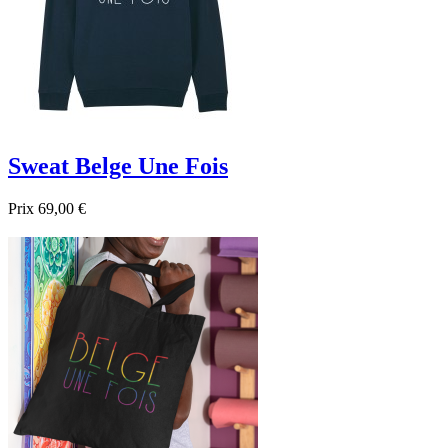
Sweat Belge Une Fois
Prix
69,00 €

Aperçu rapide
Gris
Noir
Bleu foncé
Bleu