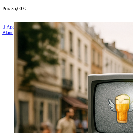
Prix
35,00 €

Aperçu rapide
Blanc
Gris
Noir
Bordeau
Bleu foncé
sapin