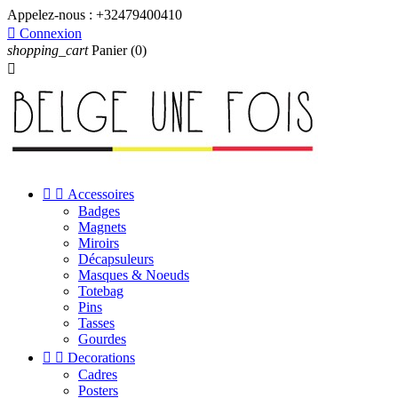
Appelez-nous :
+32479400410

Connexion
shopping_cart
Panier
(0)



Accessoires
Badges
Magnets
Miroirs
Décapsuleurs
Masques & Noeuds
Totebag
Pins
Tasses
Gourdes


Decorations
Cadres
Posters