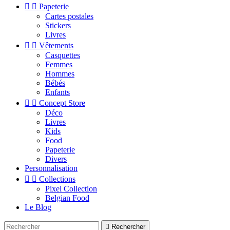


Papeterie
Cartes postales
Stickers
Livres


Vêtements
Casquettes
Femmes
Hommes
Bébés
Enfants


Concept Store
Déco
Livres
Kids
Food
Papeterie
Divers
Personnalisation


Collections
Pixel Collection
Belgian Food
Le Blog

Rechercher