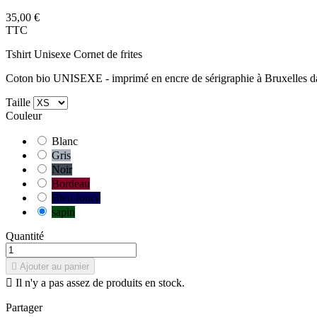
35,00 €
TTC
Tshirt Unisexe Cornet de frites
Coton bio UNISEXE - imprimé en encre de sérigraphie à Bruxelles dan
Taille
Couleur
Blanc
Gris
Noir
Bordeau
Bleu foncé
sapin
Quantité

Ajouter au panier

Il n'y a pas assez de produits en stock.
Partager