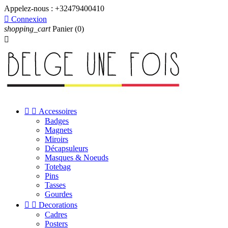
Appelez-nous :
+32479400410

Connexion
shopping_cart
Panier
(0)



Accessoires
Badges
Magnets
Miroirs
Décapsuleurs
Masques & Noeuds
Totebag
Pins
Tasses
Gourdes


Decorations
Cadres
Posters