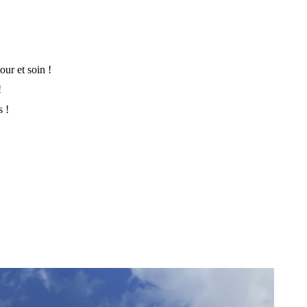
ur et soin !
!
s !