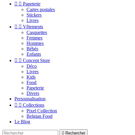


Papeterie
Cartes postales
Stickers
Livres


Vêtements
Casquettes
Femmes
Hommes
Bébés
Enfants


Concept Store
Déco
Livres
Kids
Food
Papeterie
Divers
Personnalisation


Collections
Pixel Collection
Belgian Food
Le Blog

Rechercher