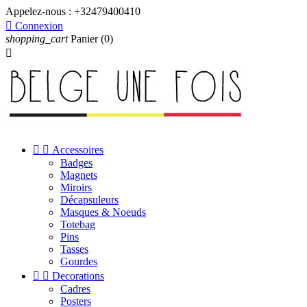
Appelez-nous :
+32479400410

Connexion
shopping_cart
Panier
(0)



Accessoires
Badges
Magnets
Miroirs
Décapsuleurs
Masques & Noeuds
Totebag
Pins
Tasses
Gourdes


Decorations
Cadres
Posters