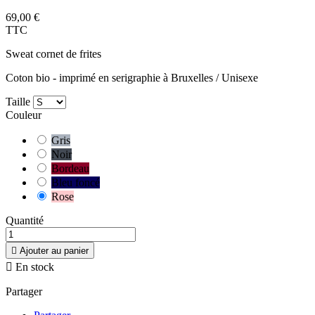
69,00 €
TTC
Sweat cornet de frites
Coton bio - imprimé en serigraphie à Bruxelles / Unisexe
Taille
Couleur
Gris
Noir
Bordeau
Bleu foncé
Rose
Quantité

Ajouter au panier

En stock
Partager