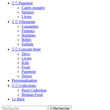


Papeterie
Cartes postales
Stickers
Livres


Vêtements
Casquettes
Femmes
Hommes
Bébés
Enfants


Concept Store
Déco
Livres
Kids
Food
Papeterie
Divers
Personnalisation


Collections
Pixel Collection
Belgian Food
Le Blog

Rechercher