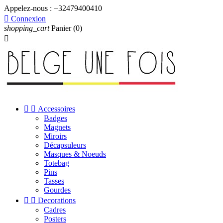
Appelez-nous :
+32479400410

Connexion
shopping_cart
Panier
(0)



Accessoires
Badges
Magnets
Miroirs
Décapsuleurs
Masques & Noeuds
Totebag
Pins
Tasses
Gourdes


Decorations
Cadres
Posters