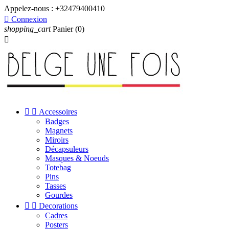
Appelez-nous :
+32479400410

Connexion
shopping_cart
Panier
(0)



Accessoires
Badges
Magnets
Miroirs
Décapsuleurs
Masques & Noeuds
Totebag
Pins
Tasses
Gourdes


Decorations
Cadres
Posters