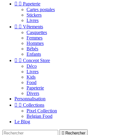


Papeterie
Cartes postales
Stickers
Livres


Vêtements
Casquettes
Femmes
Hommes
Bébés
Enfants


Concept Store
Déco
Livres
Kids
Food
Papeterie
Divers
Personnalisation


Collections
Pixel Collection
Belgian Food
Le Blog

Rechercher