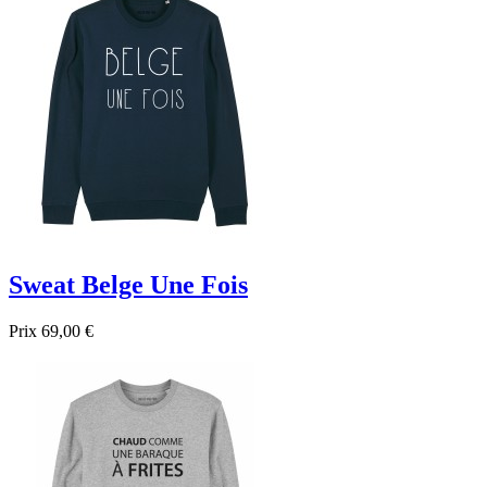

Aperçu rapide
Gris
Noir
Bleu foncé
Bleu
Sweat Belge Une Fois
Prix
69,00 €

Aperçu rapide
Gris
Noir
Bleu foncé
Bleu