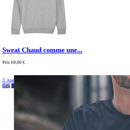
Sweat Chaud comme une...
Prix
69,00 €

Aperçu rapide
Gris
Noir
Bleu foncé
Bleu