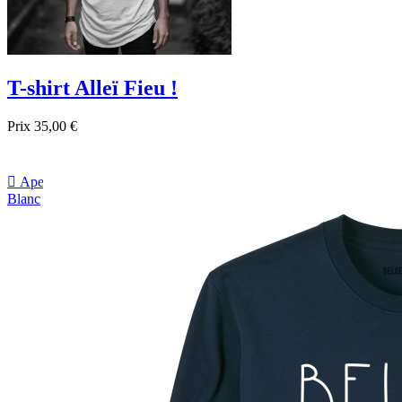
T-shirt Alleï Fieu !
Prix
35,00 €

Aperçu rapide
Blanc
Gris
Noir
Bordeau
Bleu foncé
sapin