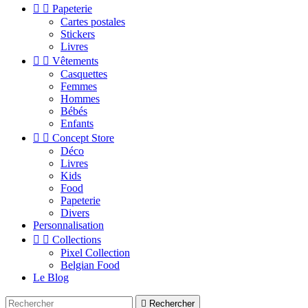


Papeterie
Cartes postales
Stickers
Livres


Vêtements
Casquettes
Femmes
Hommes
Bébés
Enfants


Concept Store
Déco
Livres
Kids
Food
Papeterie
Divers
Personnalisation


Collections
Pixel Collection
Belgian Food
Le Blog

Rechercher