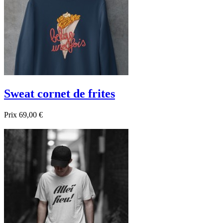
Sweat cornet de frites
Prix
69,00 €

Aperçu rapide
Gris
Noir
Bordeau
Bleu foncé
Rose