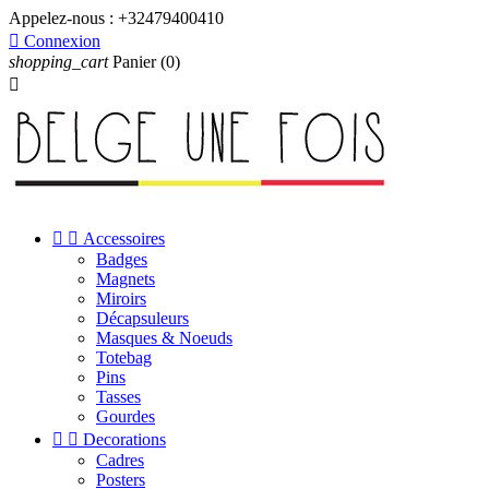
Appelez-nous :
+32479400410

Connexion
shopping_cart
Panier
(0)



Accessoires
Badges
Magnets
Miroirs
Décapsuleurs
Masques & Noeuds
Totebag
Pins
Tasses
Gourdes


Decorations
Cadres
Posters