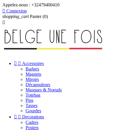
Appelez-nous :
+32479400410

Connexion
shopping_cart
Panier
(0)



Accessoires
Badges
Magnets
Miroirs
Décapsuleurs
Masques & Noeuds
Totebag
Pins
Tasses
Gourdes


Decorations
Cadres
Posters