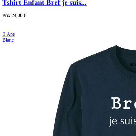
Tshirt Enfant Bref je suis...
Prix
24,00 €

Aperçu rapide
Blanc
Noir
Bordeau
sapin
Bleu
Jaune
Rose