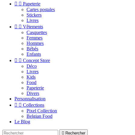


Papeterie
Cartes postales
Stickers
Livres


Vêtements
Casquettes
Femmes
Hommes
Bébés
Enfants


Concept Store
Déco
Livres
Kids
Food
Papeterie
Divers
Personnalisation


Collections
Pixel Collection
Belgian Food
Le Blog

Rechercher