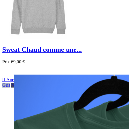
Sweat Chaud comme une...
Prix
69,00 €

Aperçu rapide
Gris
Noir
Bleu foncé
Bleu