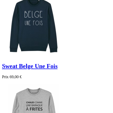

Aperçu rapide
Gris
Noir
Bleu foncé
Bleu
Sweat Belge Une Fois
Prix
69,00 €

Aperçu rapide
Gris
Noir
Bleu foncé
Bleu