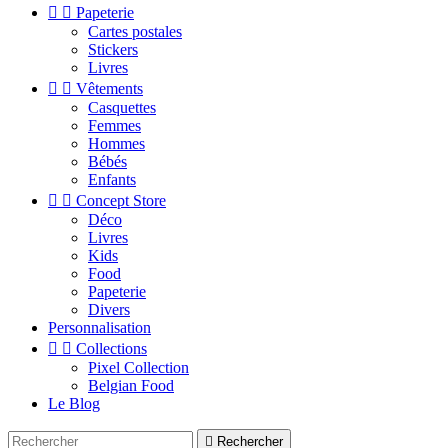


Papeterie
Cartes postales
Stickers
Livres


Vêtements
Casquettes
Femmes
Hommes
Bébés
Enfants


Concept Store
Déco
Livres
Kids
Food
Papeterie
Divers
Personnalisation


Collections
Pixel Collection
Belgian Food
Le Blog

Rechercher