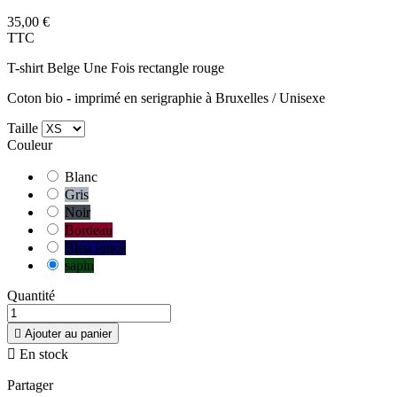
35,00 €
TTC
T-shirt Belge Une Fois rectangle rouge
Coton bio - imprimé en serigraphie à Bruxelles / Unisexe
Taille
Couleur
Blanc
Gris
Noir
Bordeau
Bleu foncé
sapin
Quantité

Ajouter au panier

En stock
Partager