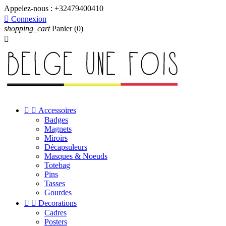
Appelez-nous :
+32479400410

Connexion
shopping_cart
Panier
(0)



Accessoires
Badges
Magnets
Miroirs
Décapsuleurs
Masques & Noeuds
Totebag
Pins
Tasses
Gourdes


Decorations
Cadres
Posters