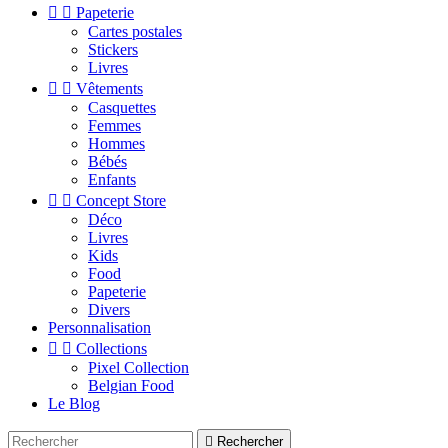


Papeterie
Cartes postales
Stickers
Livres


Vêtements
Casquettes
Femmes
Hommes
Bébés
Enfants


Concept Store
Déco
Livres
Kids
Food
Papeterie
Divers
Personnalisation


Collections
Pixel Collection
Belgian Food
Le Blog

Rechercher