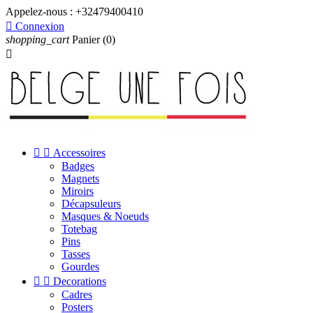
Appelez-nous :
+32479400410

Connexion
shopping_cart
Panier
(0)



Accessoires
Badges
Magnets
Miroirs
Décapsuleurs
Masques & Noeuds
Totebag
Pins
Tasses
Gourdes


Decorations
Cadres
Posters