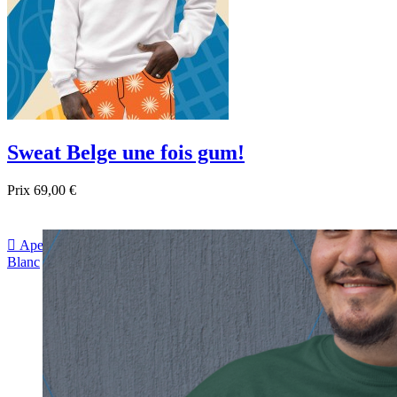
Sweat Belge une fois gum!
Prix
69,00 €

Aperçu rapide
Blanc
Gris
Noir
Bordeau
Bleu foncé
Rose