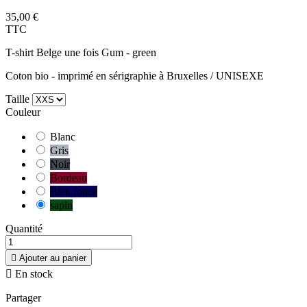
35,00 €
TTC
T-shirt Belge une fois Gum - green
Coton bio - imprimé en sérigraphie à Bruxelles / UNISEXE
Taille
Couleur
Blanc
Gris
Noir
Bordeau
Bleu foncé
sapin
Quantité

Ajouter au panier

En stock
Partager