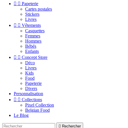


Papeterie
Cartes postales
Stickers
Livres


Vêtements
Casquettes
Femmes
Hommes
Bébés
Enfants


Concept Store
Déco
Livres
Kids
Food
Papeterie
Divers
Personnalisation


Collections
Pixel Collection
Belgian Food
Le Blog

Rechercher