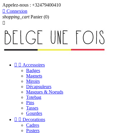
Appelez-nous :
+32479400410

Connexion
shopping_cart
Panier
(0)



Accessoires
Badges
Magnets
Miroirs
Décapsuleurs
Masques & Noeuds
Totebag
Pins
Tasses
Gourdes


Decorations
Cadres
Posters