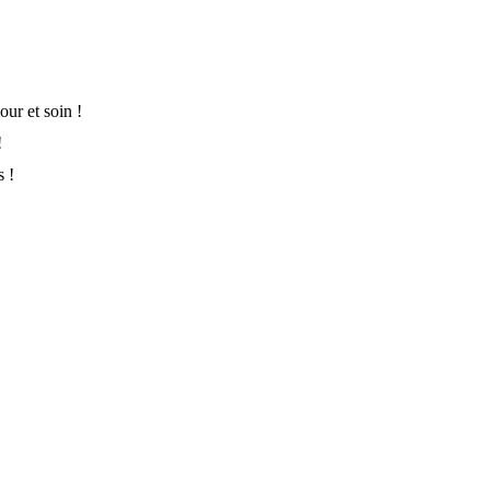
ur et soin !
!
s !