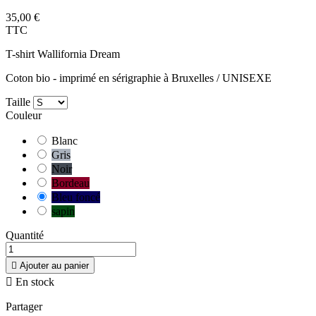
35,00 €
TTC
T-shirt Wallifornia Dream
Coton bio - imprimé en sérigraphie à Bruxelles / UNISEXE
Taille
Couleur
Blanc
Gris
Noir
Bordeau
Bleu foncé
sapin
Quantité

Ajouter au panier

En stock
Partager