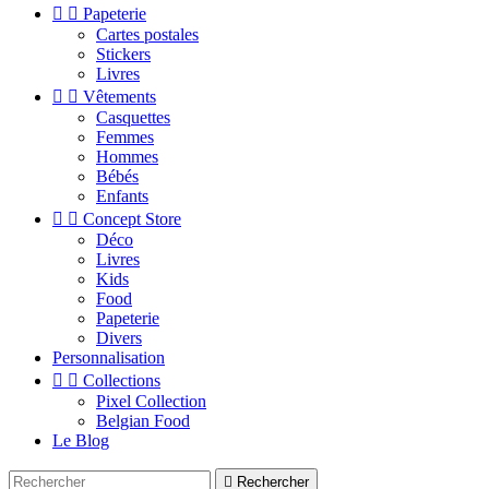


Papeterie
Cartes postales
Stickers
Livres


Vêtements
Casquettes
Femmes
Hommes
Bébés
Enfants


Concept Store
Déco
Livres
Kids
Food
Papeterie
Divers
Personnalisation


Collections
Pixel Collection
Belgian Food
Le Blog

Rechercher