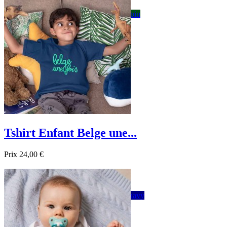

Aperçu rapide
Blanc
Gris
Noir
Bordeau
Bleu foncé
sapin
Tshirt Enfant Belge une...
Prix
24,00 €

Aperçu rapide
Blanc
Bordeau
sapin
Bleu
Jaune
Rose
navy