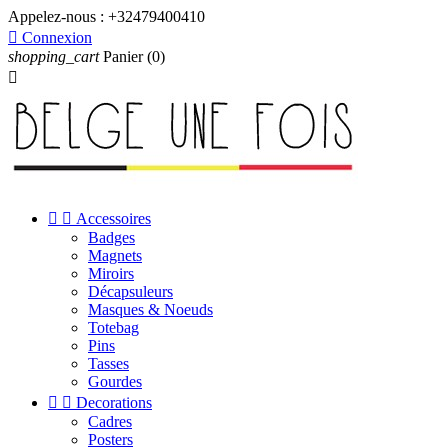
Appelez-nous :
+32479400410

Connexion
shopping_cart
Panier
(0)



Accessoires
Badges
Magnets
Miroirs
Décapsuleurs
Masques & Noeuds
Totebag
Pins
Tasses
Gourdes


Decorations
Cadres
Posters