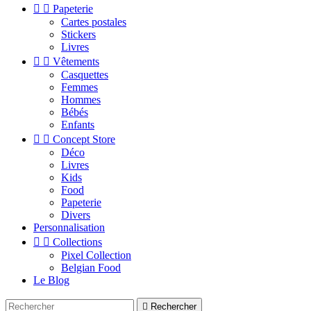


Papeterie
Cartes postales
Stickers
Livres


Vêtements
Casquettes
Femmes
Hommes
Bébés
Enfants


Concept Store
Déco
Livres
Kids
Food
Papeterie
Divers
Personnalisation


Collections
Pixel Collection
Belgian Food
Le Blog

Rechercher