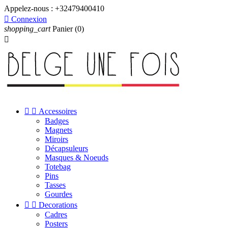
Appelez-nous :
+32479400410

Connexion
shopping_cart
Panier
(0)



Accessoires
Badges
Magnets
Miroirs
Décapsuleurs
Masques & Noeuds
Totebag
Pins
Tasses
Gourdes


Decorations
Cadres
Posters