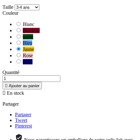
Taille
Couleur
Blanc
Bordeau
sapin
Bleu
Jaune
Rose
navy
Quantité

Ajouter au panier

En stock
Partager
Partager
Tweet
Pinterest
Nous garantissons un emballage de votre colis fait avec