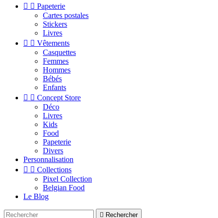


Papeterie
Cartes postales
Stickers
Livres


Vêtements
Casquettes
Femmes
Hommes
Bébés
Enfants


Concept Store
Déco
Livres
Kids
Food
Papeterie
Divers
Personnalisation


Collections
Pixel Collection
Belgian Food
Le Blog

Rechercher