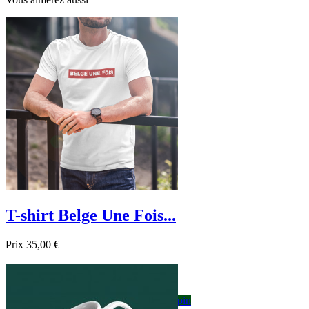
T-shirt Belge Une Fois...
Prix
35,00 €

Aperçu rapide
Blanc
Gris
Noir
Bordeau
Bleu foncé
sapin