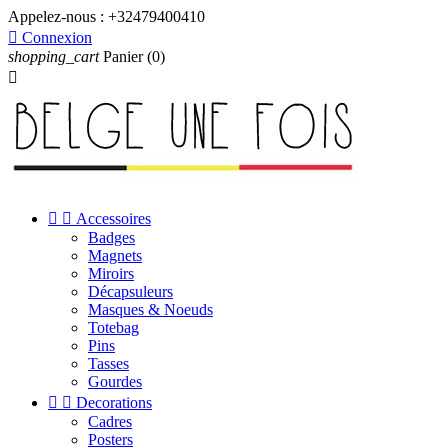
Appelez-nous :
+32479400410

Connexion
shopping_cart
Panier
(0)



Accessoires
Badges
Magnets
Miroirs
Décapsuleurs
Masques & Noeuds
Totebag
Pins
Tasses
Gourdes


Decorations
Cadres
Posters