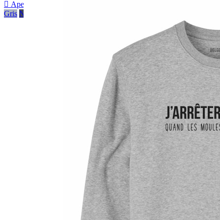

Aperçu rapide
Gris
Noir
Bleu foncé
Bleu