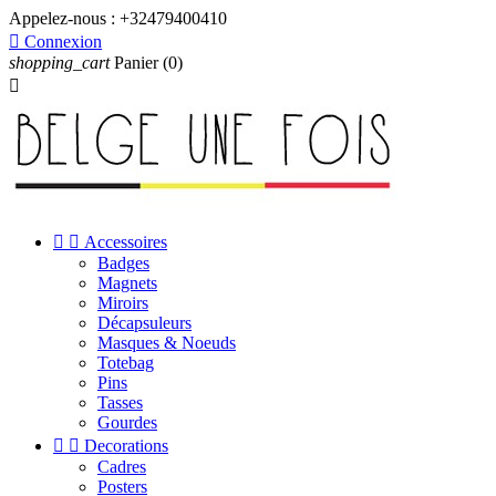
Appelez-nous :
+32479400410

Connexion
shopping_cart
Panier
(0)



Accessoires
Badges
Magnets
Miroirs
Décapsuleurs
Masques & Noeuds
Totebag
Pins
Tasses
Gourdes


Decorations
Cadres
Posters