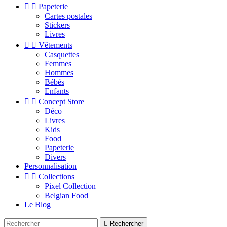


Papeterie
Cartes postales
Stickers
Livres


Vêtements
Casquettes
Femmes
Hommes
Bébés
Enfants


Concept Store
Déco
Livres
Kids
Food
Papeterie
Divers
Personnalisation


Collections
Pixel Collection
Belgian Food
Le Blog

Rechercher