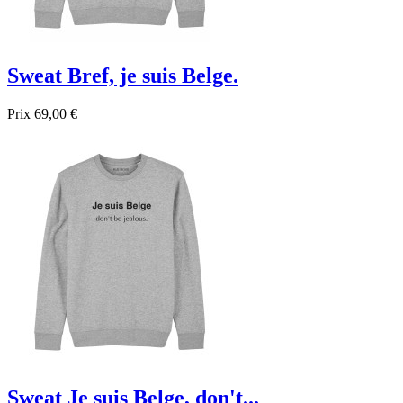
Sweat Bref, je suis Belge.
Prix
69,00 €

Aperçu rapide
Gris
Noir
Bleu foncé
Bleu
Sweat Je suis Belge, don't...