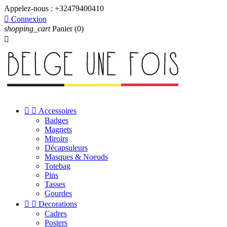
Appelez-nous :
+32479400410

Connexion
shopping_cart
Panier
(0)



Accessoires
Badges
Magnets
Miroirs
Décapsuleurs
Masques & Noeuds
Totebag
Pins
Tasses
Gourdes


Decorations
Cadres
Posters