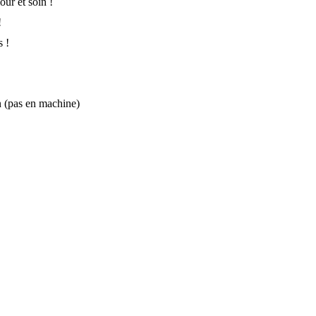
ur et soin !
!
s !
 (pas en machine)