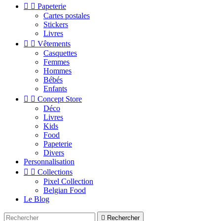


Papeterie
Cartes postales
Stickers
Livres


Vêtements
Casquettes
Femmes
Hommes
Bébés
Enfants


Concept Store
Déco
Livres
Kids
Food
Papeterie
Divers
Personnalisation


Collections
Pixel Collection
Belgian Food
Le Blog

Rechercher