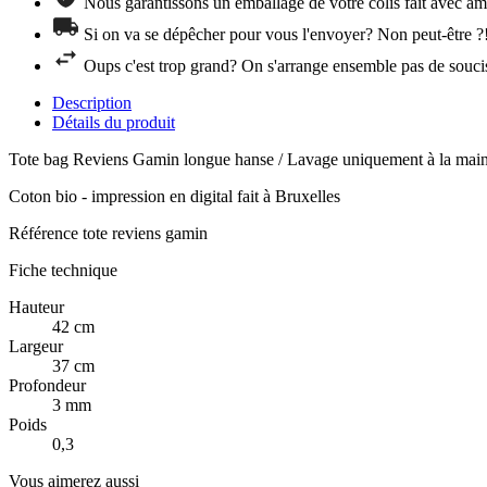
Nous garantissons un emballage de votre colis fait avec amo
Si on va se dépêcher pour vous l'envoyer? Non peut-être ?
Oups c'est trop grand? On s'arrange ensemble pas de souci
Description
Détails du produit
Tote bag Reviens Gamin longue hanse / Lavage uniquement à la main
Coton bio - impression en digital fait à Bruxelles
Référence
tote reviens gamin
Fiche technique
Hauteur
42 cm
Largeur
37 cm
Profondeur
3 mm
Poids
0,3
Vous aimerez aussi