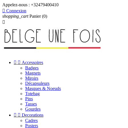
Appelez-nous :
+32479400410

Connexion
shopping_cart
Panier
(0)



Accessoires
Badges
Magnets
Miroirs
Décapsuleurs
Masques & Noeuds
Totebag
Pins
Tasses
Gourdes


Decorations
Cadres
Posters