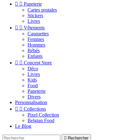


Papeterie
Cartes postales
Stickers
Livres


Vêtements
Casquettes
Femmes
Hommes
Bébés
Enfants


Concept Store
Déco
Livres
Kids
Food
Papeterie
Divers
Personnalisation


Collections
Pixel Collection
Belgian Food
Le Blog

Rechercher