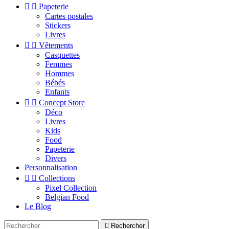


Papeterie
Cartes postales
Stickers
Livres


Vêtements
Casquettes
Femmes
Hommes
Bébés
Enfants


Concept Store
Déco
Livres
Kids
Food
Papeterie
Divers
Personnalisation


Collections
Pixel Collection
Belgian Food
Le Blog

Rechercher