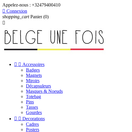
Appelez-nous :
+32479400410

Connexion
shopping_cart
Panier
(0)



Accessoires
Badges
Magnets
Miroirs
Décapsuleurs
Masques & Noeuds
Totebag
Pins
Tasses
Gourdes


Decorations
Cadres
Posters