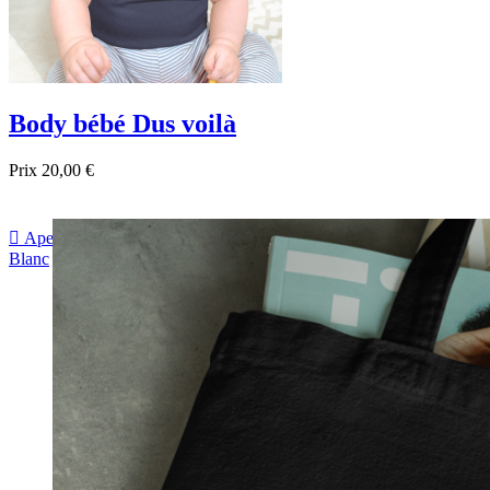
Body bébé Dus voilà
Prix
20,00 €

Aperçu rapide
Blanc
Noir
Bleu foncé