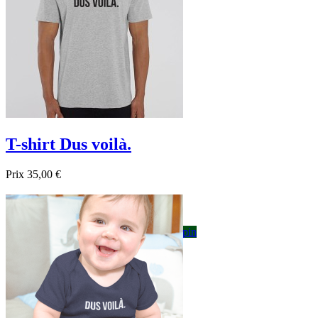
T-shirt Dus voilà.
Prix
35,00 €

Aperçu rapide
Blanc
Gris
Noir
Bordeau
Bleu foncé
sapin