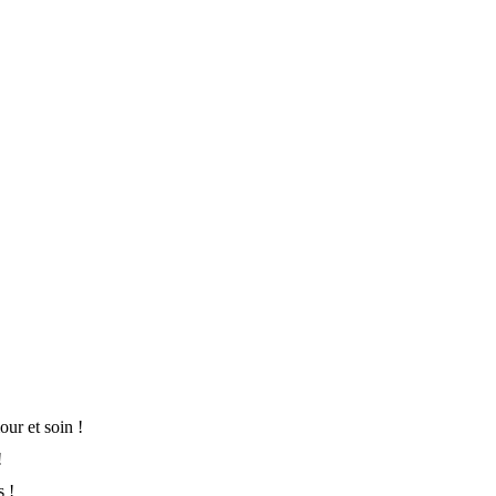
ur et soin !
!
s !