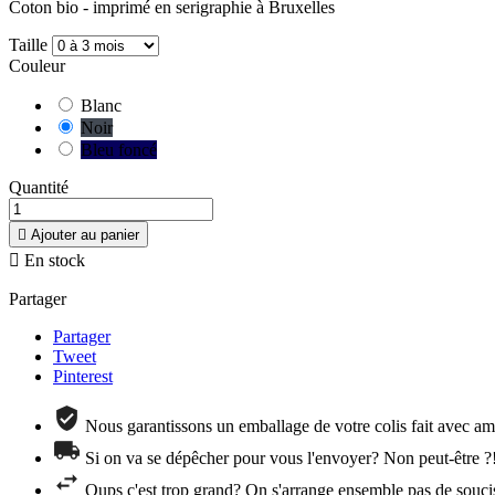
Coton bio - imprimé en serigraphie à Bruxelles
Taille
Couleur
Blanc
Noir
Bleu foncé
Quantité

Ajouter au panier

En stock
Partager
Partager
Tweet
Pinterest
Nous garantissons un emballage de votre colis fait avec amo
Si on va se dépêcher pour vous l'envoyer? Non peut-être ?
Oups c'est trop grand? On s'arrange ensemble pas de souci