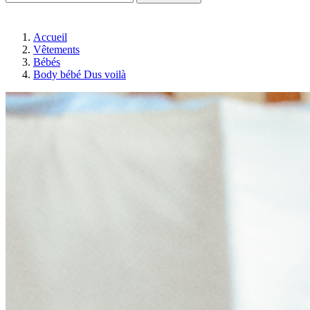
Accueil
Vêtements
Bébés
Body bébé Dus voilà