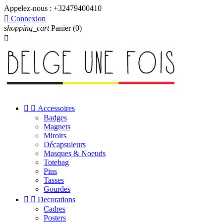
Appelez-nous :
+32479400410

Connexion
shopping_cart
Panier
(0)



Accessoires
Badges
Magnets
Miroirs
Décapsuleurs
Masques & Noeuds
Totebag
Pins
Tasses
Gourdes


Decorations
Cadres
Posters