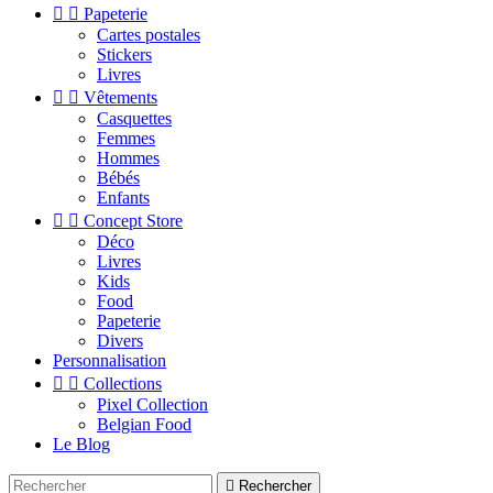


Papeterie
Cartes postales
Stickers
Livres


Vêtements
Casquettes
Femmes
Hommes
Bébés
Enfants


Concept Store
Déco
Livres
Kids
Food
Papeterie
Divers
Personnalisation


Collections
Pixel Collection
Belgian Food
Le Blog

Rechercher