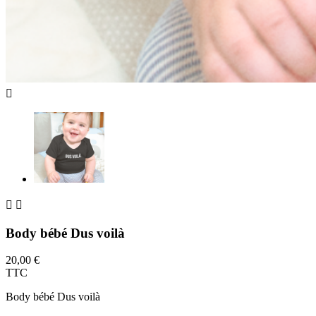



Body bébé Dus voilà
20,00 €
TTC
Body bébé Dus voilà