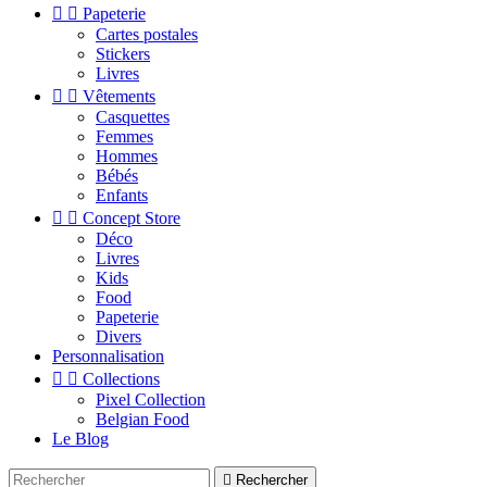


Papeterie
Cartes postales
Stickers
Livres


Vêtements
Casquettes
Femmes
Hommes
Bébés
Enfants


Concept Store
Déco
Livres
Kids
Food
Papeterie
Divers
Personnalisation


Collections
Pixel Collection
Belgian Food
Le Blog

Rechercher