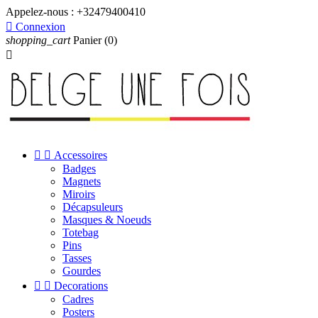
Appelez-nous :
+32479400410

Connexion
shopping_cart
Panier
(0)



Accessoires
Badges
Magnets
Miroirs
Décapsuleurs
Masques & Noeuds
Totebag
Pins
Tasses
Gourdes


Decorations
Cadres
Posters