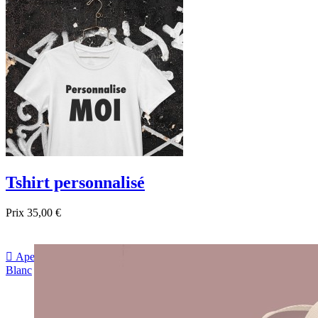

Aperçu rapide
Blanc
Noir
Bleu foncé
Tshirt personnalisé
Prix
35,00 €

Aperçu rapide
Blanc
Gris
Noir
Bleu foncé
navy