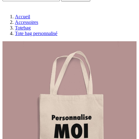
Accueil
Accessoires
Totebag
Tote bag personnalisé