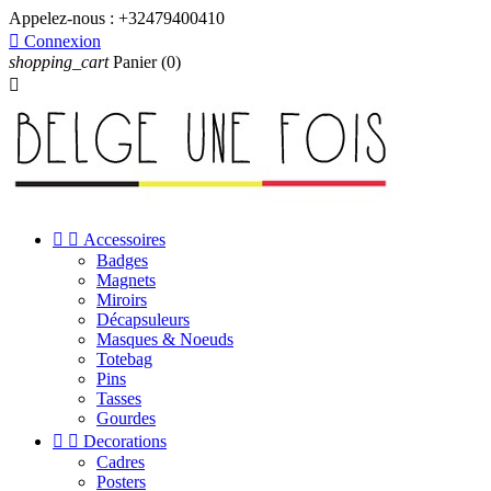
Appelez-nous :
+32479400410

Connexion
shopping_cart
Panier
(0)



Accessoires
Badges
Magnets
Miroirs
Décapsuleurs
Masques & Noeuds
Totebag
Pins
Tasses
Gourdes


Decorations
Cadres
Posters