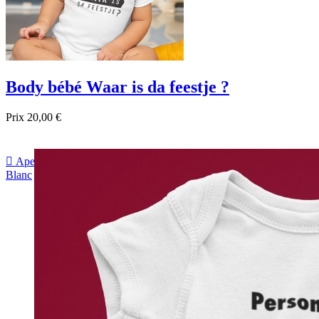
Body bébé Waar is da feestje ?
Prix
20,00 €

Aperçu rapide
Blanc
Noir
Bleu foncé