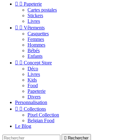


Papeterie
Cartes postales
Stickers
Livres


Vêtements
Casquettes
Femmes
Hommes
Bébés
Enfants


Concept Store
Déco
Livres
Kids
Food
Papeterie
Divers
Personnalisation


Collections
Pixel Collection
Belgian Food
Le Blog

Rechercher