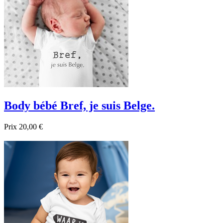
Body bébé Bref, je suis Belge.
Prix
20,00 €

Aperçu rapide
Blanc
Noir
Bleu foncé