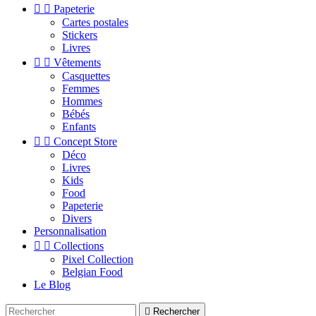


Papeterie
Cartes postales
Stickers
Livres


Vêtements
Casquettes
Femmes
Hommes
Bébés
Enfants


Concept Store
Déco
Livres
Kids
Food
Papeterie
Divers
Personnalisation


Collections
Pixel Collection
Belgian Food
Le Blog

Rechercher