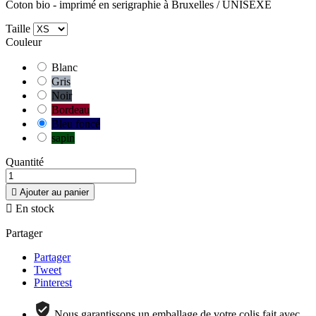
Coton bio - imprimé en serigraphie à Bruxelles / UNISEXE
Taille
Couleur
Blanc
Gris
Noir
Bordeau
Bleu foncé
sapin
Quantité

Ajouter au panier

En stock
Partager
Partager
Tweet
Pinterest
Nous garantissons un emballage de votre colis fait avec