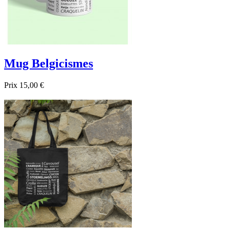
Mug Belgicismes
Prix
15,00 €

Aperçu rapide