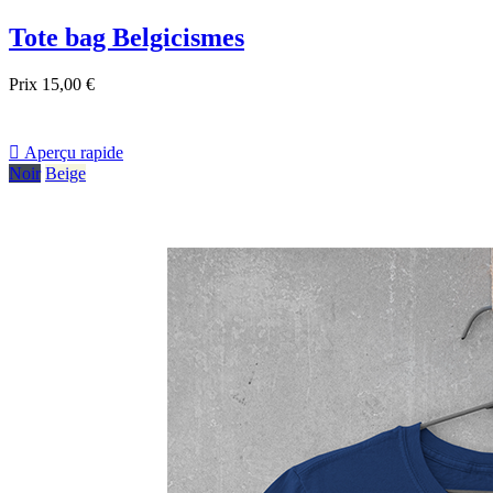
Tote bag Belgicismes
Prix
15,00 €

Aperçu rapide
Noir
Beige