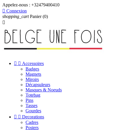
Appelez-nous :
+32479400410

Connexion
shopping_cart
Panier
(0)



Accessoires
Badges
Magnets
Miroirs
Décapsuleurs
Masques & Noeuds
Totebag
Pins
Tasses
Gourdes


Decorations
Cadres
Posters