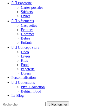


Papeterie
Cartes postales
Stickers
Livres


Vêtements
Casquettes
Femmes
Hommes
Bébés
Enfants


Concept Store
Déco
Livres
Kids
Food
Papeterie
Divers
Personnalisation


Collections
Pixel Collection
Belgian Food
Le Blog

Rechercher