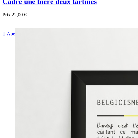
Cadre une bière deux tartines
Prix
22,00 €

Aperçu rapide