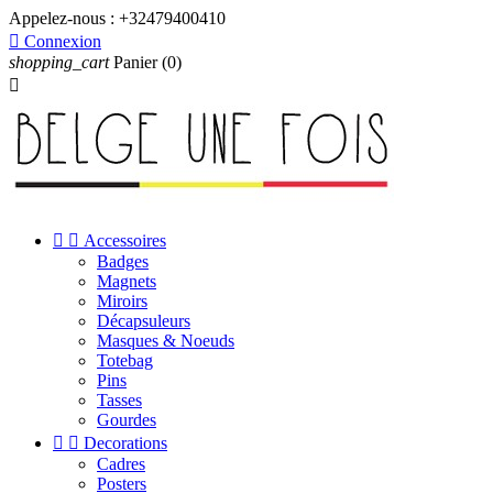
Appelez-nous :
+32479400410

Connexion
shopping_cart
Panier
(0)



Accessoires
Badges
Magnets
Miroirs
Décapsuleurs
Masques & Noeuds
Totebag
Pins
Tasses
Gourdes


Decorations
Cadres
Posters