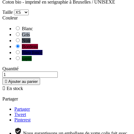
Coton bio - imprimé en serigraphie à Bruxelles / UNISEXE
Taille
Couleur
Blanc
Gris
Noir
Bordeau
Bleu foncé
sapin
Quantité

Ajouter au panier

En stock
Partager
Partager
Tweet
Pinterest
Nous garantissons un emballage de votre colis fait avec