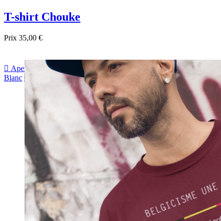
T-shirt Chouke
Prix
35,00 €

Aperçu rapide
Blanc
Gris
Noir
Bordeau
Bleu foncé
sapin