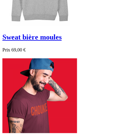
Sweat bière moules
Prix
69,00 €

Aperçu rapide
Gris
Noir
Bleu foncé
Bleu