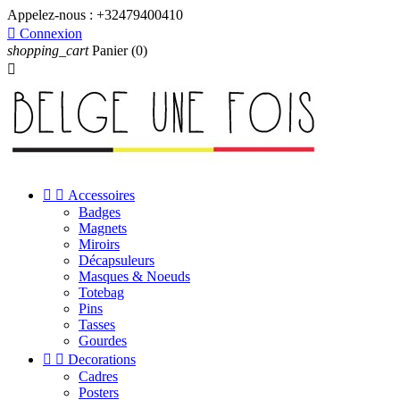
Appelez-nous :
+32479400410

Connexion
shopping_cart
Panier
(0)



Accessoires
Badges
Magnets
Miroirs
Décapsuleurs
Masques & Noeuds
Totebag
Pins
Tasses
Gourdes


Decorations
Cadres
Posters