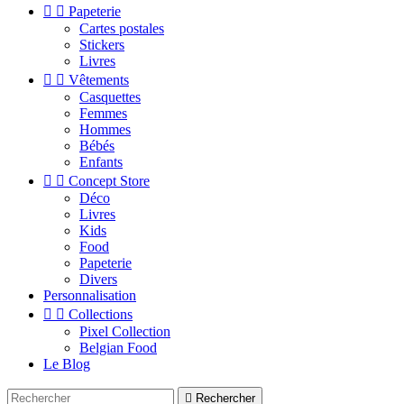


Papeterie
Cartes postales
Stickers
Livres


Vêtements
Casquettes
Femmes
Hommes
Bébés
Enfants


Concept Store
Déco
Livres
Kids
Food
Papeterie
Divers
Personnalisation


Collections
Pixel Collection
Belgian Food
Le Blog

Rechercher