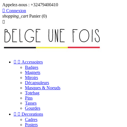
Appelez-nous :
+32479400410

Connexion
shopping_cart
Panier
(0)



Accessoires
Badges
Magnets
Miroirs
Décapsuleurs
Masques & Noeuds
Totebag
Pins
Tasses
Gourdes


Decorations
Cadres
Posters