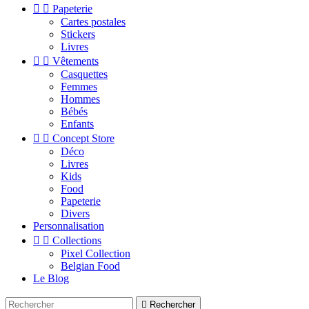


Papeterie
Cartes postales
Stickers
Livres


Vêtements
Casquettes
Femmes
Hommes
Bébés
Enfants


Concept Store
Déco
Livres
Kids
Food
Papeterie
Divers
Personnalisation


Collections
Pixel Collection
Belgian Food
Le Blog

Rechercher