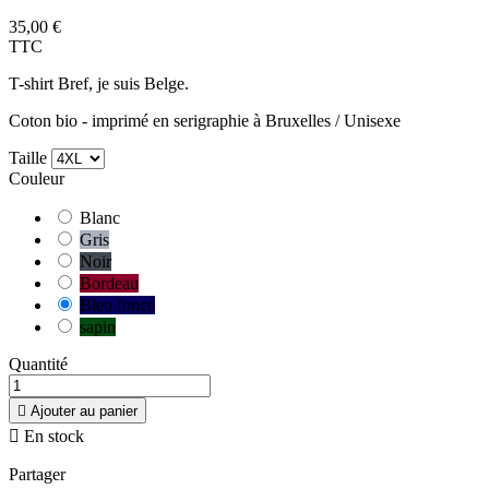
35,00 €
TTC
T-shirt Bref, je suis Belge.
Coton bio - imprimé en serigraphie à Bruxelles / Unisexe
Taille
Couleur
Blanc
Gris
Noir
Bordeau
Bleu foncé
sapin
Quantité

Ajouter au panier

En stock
Partager