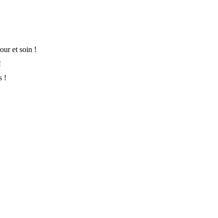
ur et soin !
!
s !