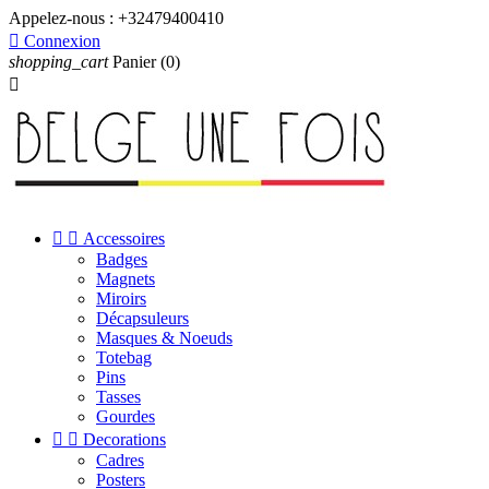
Appelez-nous :
+32479400410

Connexion
shopping_cart
Panier
(0)



Accessoires
Badges
Magnets
Miroirs
Décapsuleurs
Masques & Noeuds
Totebag
Pins
Tasses
Gourdes


Decorations
Cadres
Posters