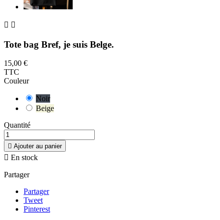


Tote bag Bref, je suis Belge.
15,00 €
TTC
Couleur
Noir
Beige
Quantité

Ajouter au panier

En stock
Partager
Partager
Tweet
Pinterest