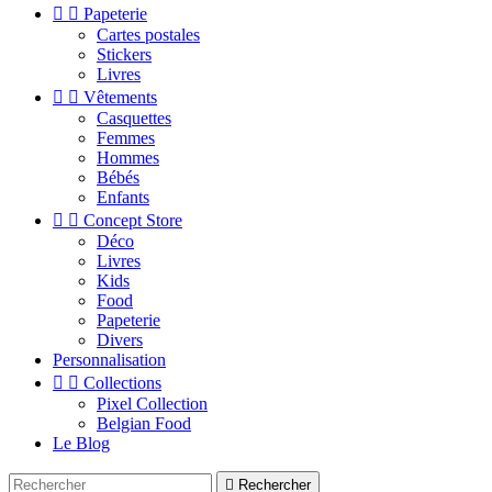


Papeterie
Cartes postales
Stickers
Livres


Vêtements
Casquettes
Femmes
Hommes
Bébés
Enfants


Concept Store
Déco
Livres
Kids
Food
Papeterie
Divers
Personnalisation


Collections
Pixel Collection
Belgian Food
Le Blog

Rechercher