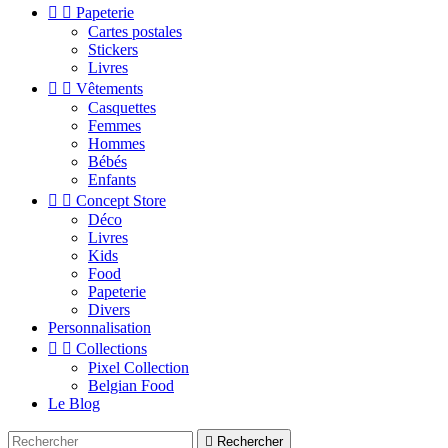


Papeterie
Cartes postales
Stickers
Livres


Vêtements
Casquettes
Femmes
Hommes
Bébés
Enfants


Concept Store
Déco
Livres
Kids
Food
Papeterie
Divers
Personnalisation


Collections
Pixel Collection
Belgian Food
Le Blog

Rechercher