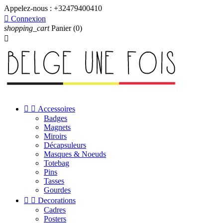
Appelez-nous :
+32479400410

Connexion
shopping_cart
Panier
(0)



Accessoires
Badges
Magnets
Miroirs
Décapsuleurs
Masques & Noeuds
Totebag
Pins
Tasses
Gourdes


Decorations
Cadres
Posters