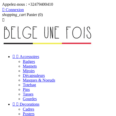
Appelez-nous :
+32479400410

Connexion
shopping_cart
Panier
(0)



Accessoires
Badges
Magnets
Miroirs
Décapsuleurs
Masques & Noeuds
Totebag
Pins
Tasses
Gourdes


Decorations
Cadres
Posters