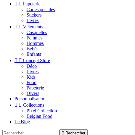


Papeterie
Cartes postales
Stickers
Livres


Vêtements
Casquettes
Femmes
Hommes
Bébés
Enfants


Concept Store
Déco
Livres
Kids
Food
Papeterie
Divers
Personnalisation


Collections
Pixel Collection
Belgian Food
Le Blog

Rechercher