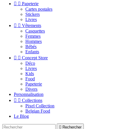


Papeterie
Cartes postales
Stickers
Livres


Vêtements
Casquettes
Femmes
Hommes
Bébés
Enfants


Concept Store
Déco
Livres
Kids
Food
Papeterie
Divers
Personnalisation


Collections
Pixel Collection
Belgian Food
Le Blog

Rechercher