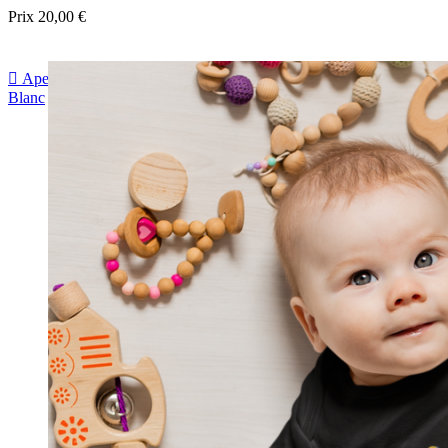
Prix
20,00 €

Aperçu rapide
Blanc
Noir
Bleu foncé