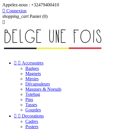
Appelez-nous :
+32479400410

Connexion
shopping_cart
Panier
(0)



Accessoires
Badges
Magnets
Miroirs
Décapsuleurs
Masques & Noeuds
Totebag
Pins
Tasses
Gourdes


Decorations
Cadres
Posters