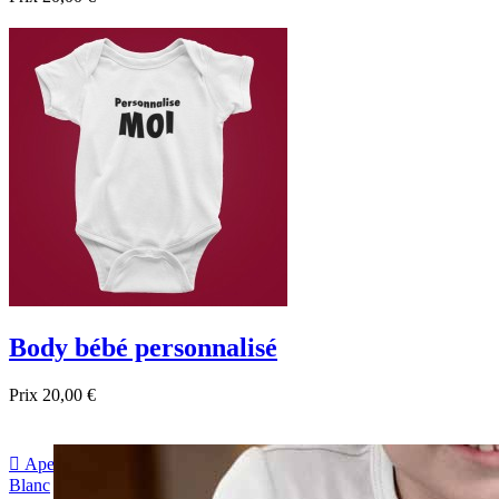

Aperçu rapide
Blanc
Noir
Bleu foncé
Body bébé personnalisé
Prix
20,00 €

Aperçu rapide
Blanc
Noir
Bleu foncé