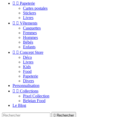


Papeterie
Cartes postales
Stickers
Livres


Vêtements
Casquettes
Femmes
Hommes
Bébés
Enfants


Concept Store
Déco
Livres
Kids
Food
Papeterie
Divers
Personnalisation


Collections
Pixel Collection
Belgian Food
Le Blog

Rechercher