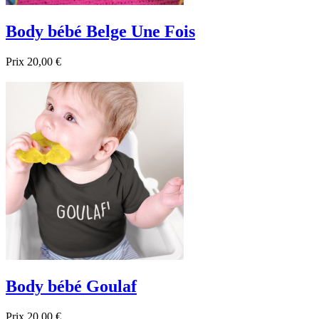
Body bébé Belge Une Fois
Prix
20,00 €

Aperçu rapide
Blanc
Noir
Bleu foncé
Body bébé Goulaf
Prix
20,00 €