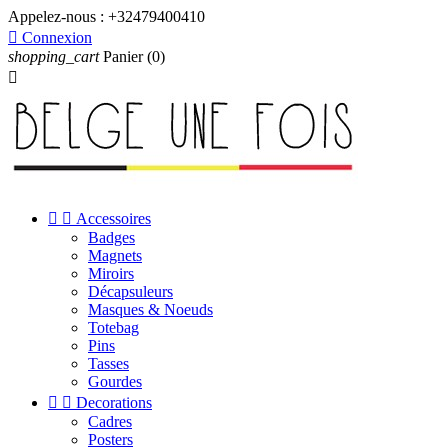
Appelez-nous :
+32479400410

Connexion
shopping_cart
Panier
(0)



Accessoires
Badges
Magnets
Miroirs
Décapsuleurs
Masques & Noeuds
Totebag
Pins
Tasses
Gourdes


Decorations
Cadres
Posters