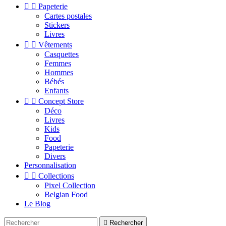


Papeterie
Cartes postales
Stickers
Livres


Vêtements
Casquettes
Femmes
Hommes
Bébés
Enfants


Concept Store
Déco
Livres
Kids
Food
Papeterie
Divers
Personnalisation


Collections
Pixel Collection
Belgian Food
Le Blog

Rechercher