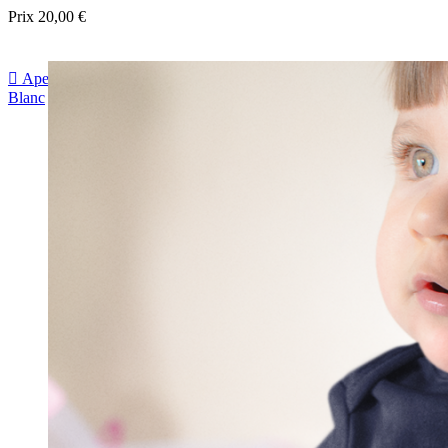
Prix
20,00 €

Aperçu rapide
Blanc
Noir
Bleu foncé