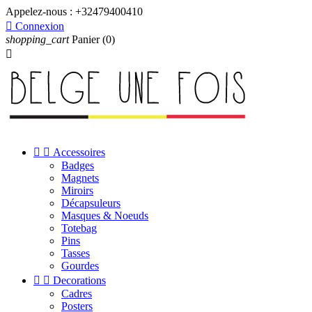
Appelez-nous :
+32479400410

Connexion
shopping_cart
Panier
(0)



Accessoires
Badges
Magnets
Miroirs
Décapsuleurs
Masques & Noeuds
Totebag
Pins
Tasses
Gourdes


Decorations
Cadres
Posters