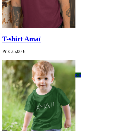
T-shirt Amaï
Prix
35,00 €

Aperçu rapide
Blanc
Gris
Noir
Bordeau
Bleu foncé
sapin