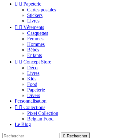


Papeterie
Cartes postales
Stickers
Livres


Vêtements
Casquettes
Femmes
Hommes
Bébés
Enfants


Concept Store
Déco
Livres
Kids
Food
Papeterie
Divers
Personnalisation


Collections
Pixel Collection
Belgian Food
Le Blog

Rechercher