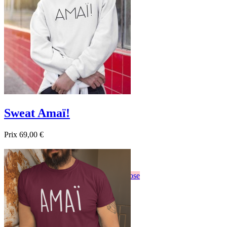
Sweat Amaï!
Prix
69,00 €

Aperçu rapide
Blanc
Gris
Noir
Bordeau
Bleu foncé
Rose