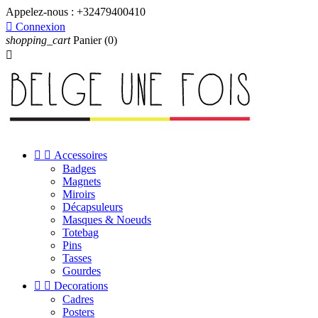
Appelez-nous :
+32479400410

Connexion
shopping_cart
Panier
(0)



Accessoires
Badges
Magnets
Miroirs
Décapsuleurs
Masques & Noeuds
Totebag
Pins
Tasses
Gourdes


Decorations
Cadres
Posters