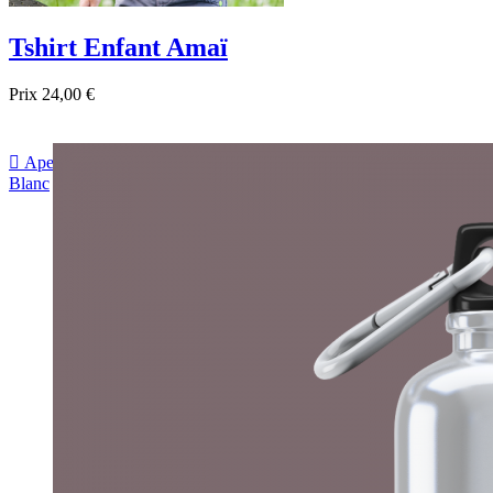
Tshirt Enfant Amaï
Prix
24,00 €

Aperçu rapide
Blanc
Bordeau
sapin
Bleu
Jaune
Rose