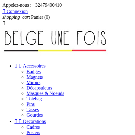
Appelez-nous :
+32479400410

Connexion
shopping_cart
Panier
(0)



Accessoires
Badges
Magnets
Miroirs
Décapsuleurs
Masques & Noeuds
Totebag
Pins
Tasses
Gourdes


Decorations
Cadres
Posters