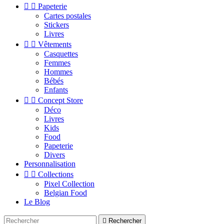


Papeterie
Cartes postales
Stickers
Livres


Vêtements
Casquettes
Femmes
Hommes
Bébés
Enfants


Concept Store
Déco
Livres
Kids
Food
Papeterie
Divers
Personnalisation


Collections
Pixel Collection
Belgian Food
Le Blog

Rechercher