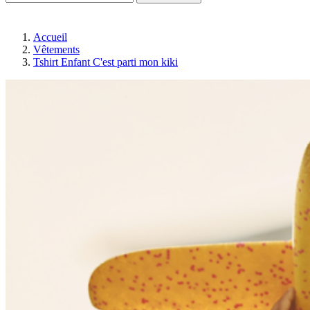
Accueil
Vêtements
Tshirt Enfant C'est parti mon kiki