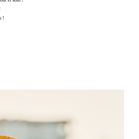
!
s !