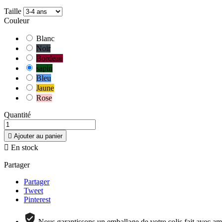
Taille
Couleur
Blanc
Noir
Bordeau
sapin
Bleu
Jaune
Rose
Quantité

Ajouter au panier

En stock
Partager
Partager
Tweet
Pinterest
Nous garantissons un emballage de votre colis fait avec amo