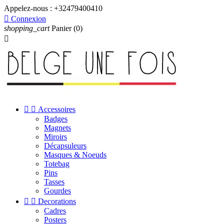
Appelez-nous :
+32479400410

Connexion
shopping_cart
Panier
(0)



Accessoires
Badges
Magnets
Miroirs
Décapsuleurs
Masques & Noeuds
Totebag
Pins
Tasses
Gourdes


Decorations
Cadres
Posters