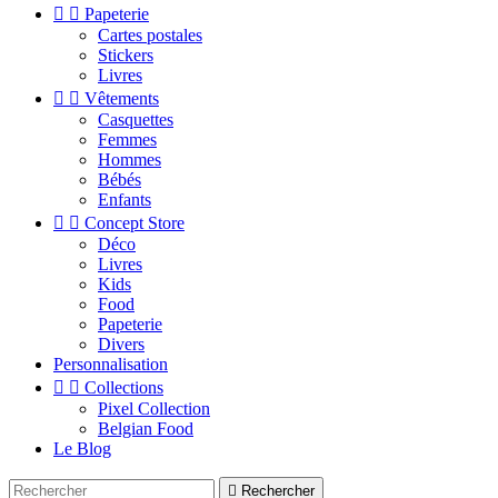


Papeterie
Cartes postales
Stickers
Livres


Vêtements
Casquettes
Femmes
Hommes
Bébés
Enfants


Concept Store
Déco
Livres
Kids
Food
Papeterie
Divers
Personnalisation


Collections
Pixel Collection
Belgian Food
Le Blog

Rechercher