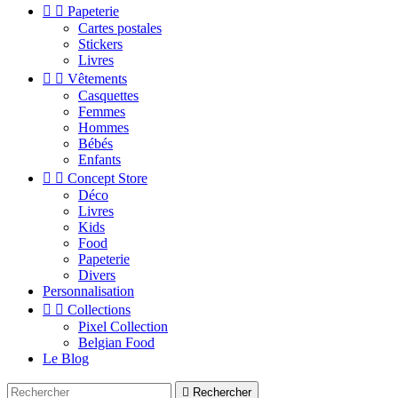


Papeterie
Cartes postales
Stickers
Livres


Vêtements
Casquettes
Femmes
Hommes
Bébés
Enfants


Concept Store
Déco
Livres
Kids
Food
Papeterie
Divers
Personnalisation


Collections
Pixel Collection
Belgian Food
Le Blog

Rechercher