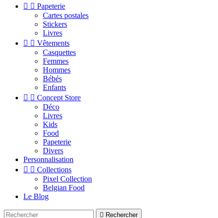


Papeterie
Cartes postales
Stickers
Livres


Vêtements
Casquettes
Femmes
Hommes
Bébés
Enfants


Concept Store
Déco
Livres
Kids
Food
Papeterie
Divers
Personnalisation


Collections
Pixel Collection
Belgian Food
Le Blog

Rechercher