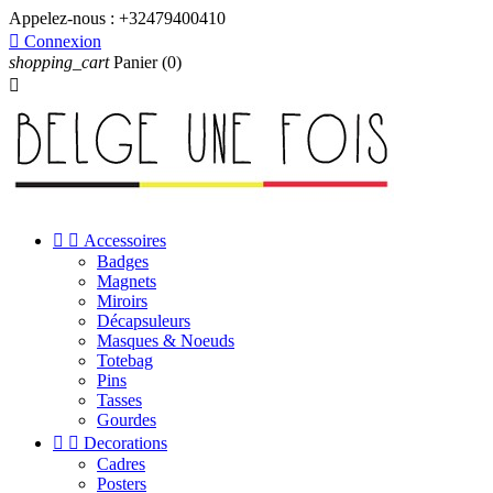
Appelez-nous :
+32479400410

Connexion
shopping_cart
Panier
(0)



Accessoires
Badges
Magnets
Miroirs
Décapsuleurs
Masques & Noeuds
Totebag
Pins
Tasses
Gourdes


Decorations
Cadres
Posters