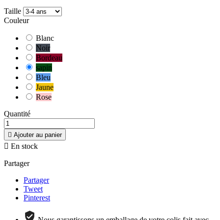
Taille
Couleur
Blanc
Noir
Bordeau
sapin
Bleu
Jaune
Rose
Quantité

Ajouter au panier

En stock
Partager
Partager
Tweet
Pinterest
Nous garantissons un emballage de votre colis fait avec