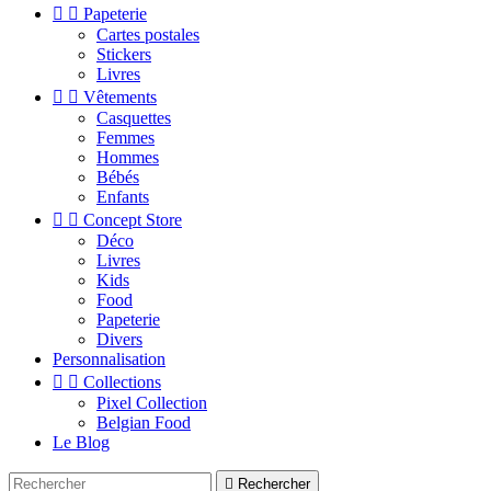


Papeterie
Cartes postales
Stickers
Livres


Vêtements
Casquettes
Femmes
Hommes
Bébés
Enfants


Concept Store
Déco
Livres
Kids
Food
Papeterie
Divers
Personnalisation


Collections
Pixel Collection
Belgian Food
Le Blog

Rechercher