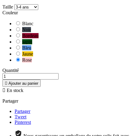
Taille
Couleur
Blanc
Noir
Bordeau
sapin
Bleu
Jaune
Rose
Quantité

Ajouter au panier

En stock
Partager
Partager
Tweet
Pinterest
Nous garantissons un emballage de votre colis fait avec