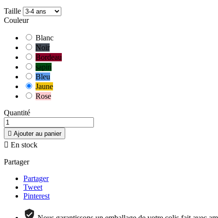
Taille
Couleur
Blanc
Noir
Bordeau
sapin
Bleu
Jaune
Rose
Quantité

Ajouter au panier

En stock
Partager
Partager
Tweet
Pinterest
Nous garantissons un emballage de votre colis fait avec amo