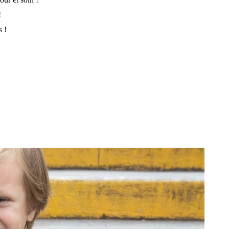
!
s !