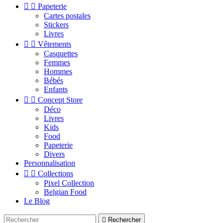


Papeterie
Cartes postales
Stickers
Livres


Vêtements
Casquettes
Femmes
Hommes
Bébés
Enfants


Concept Store
Déco
Livres
Kids
Food
Papeterie
Divers
Personnalisation


Collections
Pixel Collection
Belgian Food
Le Blog

Rechercher