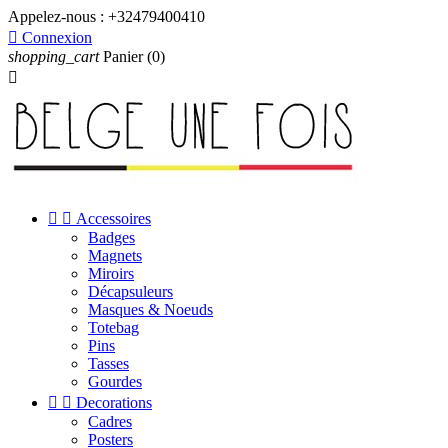
Appelez-nous :
+32479400410

Connexion
shopping_cart
Panier
(0)



Accessoires
Badges
Magnets
Miroirs
Décapsuleurs
Masques & Noeuds
Totebag
Pins
Tasses
Gourdes


Decorations
Cadres
Posters