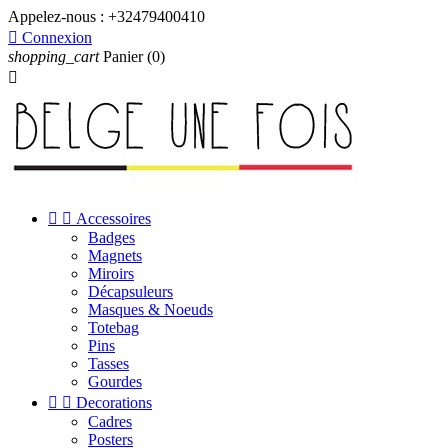
Appelez-nous :
+32479400410

Connexion
shopping_cart
Panier
(0)



Accessoires
Badges
Magnets
Miroirs
Décapsuleurs
Masques & Noeuds
Totebag
Pins
Tasses
Gourdes


Decorations
Cadres
Posters