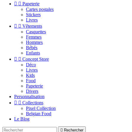


Papeterie
Cartes postales
Stickers
Livres


Vêtements
Casquettes
Femmes
Hommes
Bébés
Enfants


Concept Store
Déco
Livres
Kids
Food
Papeterie
Divers
Personnalisation


Collections
Pixel Collection
Belgian Food
Le Blog

Rechercher