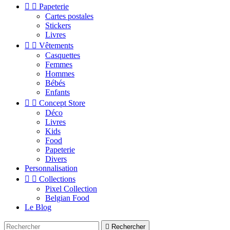


Papeterie
Cartes postales
Stickers
Livres


Vêtements
Casquettes
Femmes
Hommes
Bébés
Enfants


Concept Store
Déco
Livres
Kids
Food
Papeterie
Divers
Personnalisation


Collections
Pixel Collection
Belgian Food
Le Blog

Rechercher