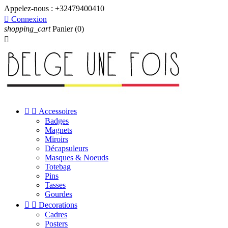
Appelez-nous :
+32479400410

Connexion
shopping_cart
Panier
(0)



Accessoires
Badges
Magnets
Miroirs
Décapsuleurs
Masques & Noeuds
Totebag
Pins
Tasses
Gourdes


Decorations
Cadres
Posters