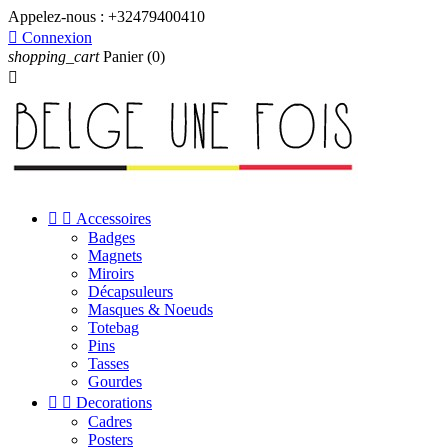
Appelez-nous :
+32479400410

Connexion
shopping_cart
Panier
(0)



Accessoires
Badges
Magnets
Miroirs
Décapsuleurs
Masques & Noeuds
Totebag
Pins
Tasses
Gourdes


Decorations
Cadres
Posters