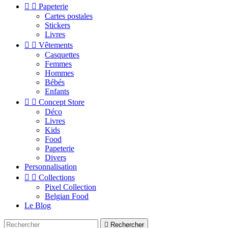


Papeterie
Cartes postales
Stickers
Livres


Vêtements
Casquettes
Femmes
Hommes
Bébés
Enfants


Concept Store
Déco
Livres
Kids
Food
Papeterie
Divers
Personnalisation


Collections
Pixel Collection
Belgian Food
Le Blog

Rechercher