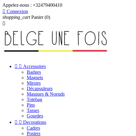
Appelez-nous :
+32479400410

Connexion
shopping_cart
Panier
(0)



Accessoires
Badges
Magnets
Miroirs
Décapsuleurs
Masques & Noeuds
Totebag
Pins
Tasses
Gourdes


Decorations
Cadres
Posters