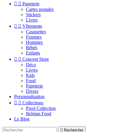


Papeterie
Cartes postales
Stickers
Livres


Vêtements
Casquettes
Femmes
Hommes
Bébés
Enfants


Concept Store
Déco
Livres
Kids
Food
Papeterie
Divers
Personnalisation


Collections
Pixel Collection
Belgian Food
Le Blog

Rechercher