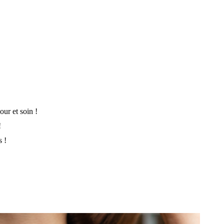
ur et soin !
!
s !