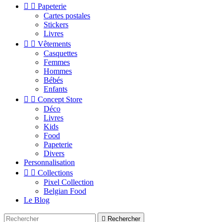


Papeterie
Cartes postales
Stickers
Livres


Vêtements
Casquettes
Femmes
Hommes
Bébés
Enfants


Concept Store
Déco
Livres
Kids
Food
Papeterie
Divers
Personnalisation


Collections
Pixel Collection
Belgian Food
Le Blog

Rechercher