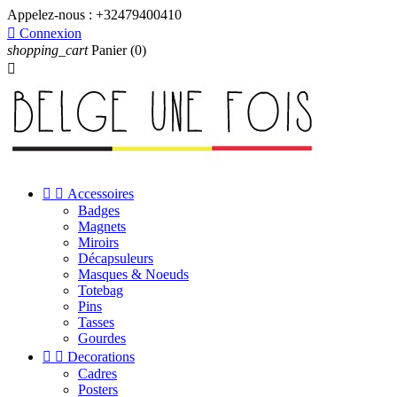
Appelez-nous :
+32479400410

Connexion
shopping_cart
Panier
(0)



Accessoires
Badges
Magnets
Miroirs
Décapsuleurs
Masques & Noeuds
Totebag
Pins
Tasses
Gourdes


Decorations
Cadres
Posters