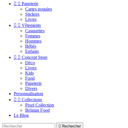


Papeterie
Cartes postales
Stickers
Livres


Vêtements
Casquettes
Femmes
Hommes
Bébés
Enfants


Concept Store
Déco
Livres
Kids
Food
Papeterie
Divers
Personnalisation


Collections
Pixel Collection
Belgian Food
Le Blog

Rechercher