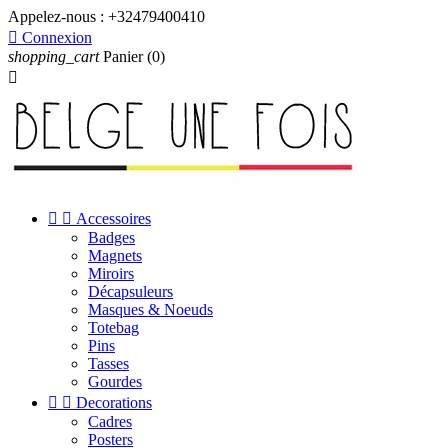
Appelez-nous :
+32479400410

Connexion
shopping_cart
Panier
(0)



Accessoires
Badges
Magnets
Miroirs
Décapsuleurs
Masques & Noeuds
Totebag
Pins
Tasses
Gourdes


Decorations
Cadres
Posters